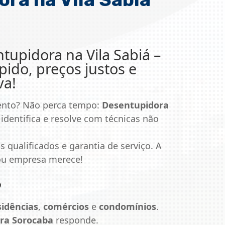
tupidora na Vila Sabiá
–
ido, preços justos e
va!
ento? Não perca tempo:
Desentupidora
identifica e resolve com técnicas não
s qualificados e garantia de serviço. A
 ou empresa merece!
o
sidências
,
comércios
e
condomínios
.
ra Sorocaba
responde.