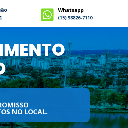
ião
Whatsapp

1
(15) 98826-7110​
ROMISSO
OS NO LOCAL.