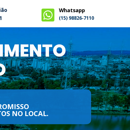
ião
Whatsapp

1
(15) 98826-7110​
IMENTO
O
ROMISSO
OS NO LOCAL.