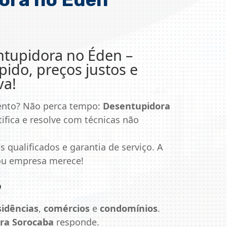
tupidora no Éden
–
ido, preços justos e
va!
ento? Não perca tempo:
Desentupidora
ifica e resolve com técnicas não
s qualificados e garantia de serviço. A
 ou empresa merece!
o
sidências
,
comércios
e
condomínios
.
ra Sorocaba
responde.