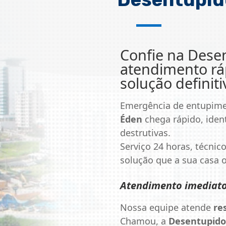
Confie na
Desen
atendimento ráp
solução definiti
Emergência de entupim
Éden
chega rápido, ident
destrutivas.
Serviço 24 horas, técnico
solução que a sua casa
Atendimento imediat
Nossa equipe atende
re
Chamou, a
Desentupido